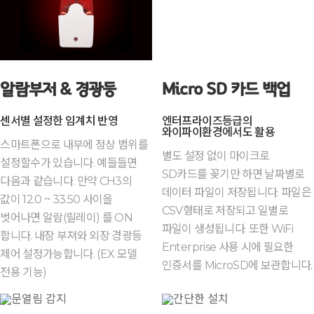
알람부저 & 경광등
Micro SD 카드 백업
센서별 설정한 임계치 반영
엔터프라이즈등급의
와이파이환경에서도 활용
스마트폰으로 내부에 정상 범위를
별도 설정 없이 마이크로
설정할수가 있습니다. 예들들면
SD카드를 꽂기만 하면 날짜별로
다음과 같습니다. 만약 CH3의
데이터 파일이 저장됩니다. 파일은
값이 12.0 ~ 33.50 사이을
CSV형태로 저장되고 일별로
벗어나면 알람(릴레이) 를 ON
파일이 생성됩니다. 또한 WiFi
합니다. 내장 부져와 외장 경광등
Enterprise 사용 시에 필요한
제어 설정가능합니다. (EX 모델
인증서를 MicroSD에 보관합니다.
전용 기능)