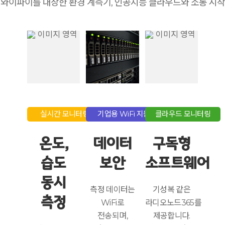
와이파이를 내장한 환경 계측기, 인공지능 클라우드와 소통 시작
실시간 모니터링
기업용 WiFi 지원
클라우드 모니터링
온도,
데이터
구독형
습도
보안
소프트웨어
동시
측정 데이터는
기성복 같은
측정
WiFi로
라디오노드365를
전송되며,
제공합니다.