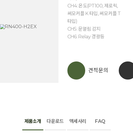
CH4: 온도(PT100, 제로릭,
써모커플 K 타입, 써모커플 T
타입)
CH5: 문열림 감지
CH6: Relay 경광등
견적문의
제품소개
다운로드
액세사리
FAQ