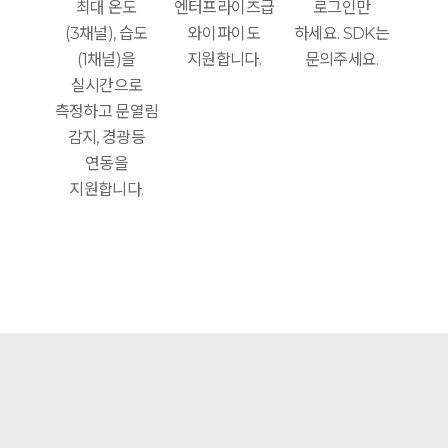
최대 온도
엔터프라이즈급
로그인만
(3채널), 습도
와이파이도
하세요. SDK는
(1채널)을
지원합니다.
문의주세요.
실시간으로
측정하고 문열림
감지, 경광등
연동을
지원합니다.