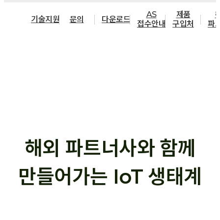
AS
제품
기술지원
문의
다운로드
접수안내
구입처
파
해외 파트너사와 함께
만들어가는 IoT 생태계