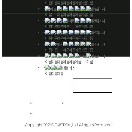
업체명
(주)
데키스트
Family Site
대표이사
우원희
ADDRESS
개인정보 처리방침
이메일무단수집거부
#A1801, 13,
Heungdeok
1-ro,
Giheung-
오시는길
gu, Yongin-
si,
Gyeonggi-
do, Korea
Copyright 2021 DEKIST Co.,Ltd. All rights Reserved.
16954