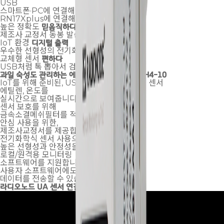
USB
스마트폰·PC에 연결해서 로컬 모니터링
RN17Xplus에 연결해서 원격 모니터링
높은 정확도
믿음직하다
제조사 교정서 동봉 발송
IoT 환경
디지털 출력
우수한 선형성의 전기화학식 센서
교체형 센서
편하다
USB처럼 톡 뽑아서 검교정 진행
과일 숙성도 관리하는
에틸렌
센서,
UA54-C2H4-10
IoT를 위해 준비된, USB로 데이터 출력하는 센서
에틸렌, 온도를
실시간으로 보여줍니다.
센서 보호를 위해
금속소결메쉬필터를 적용했습니다.
안심 사용을 위한,
제조사교정서를 제공합니다.
전기화학식 센서 사용으로
높은 선형성과 안정성을 확보했습니다.
로컬/원격용 모니터링
소프트웨어를 지원합니다.
사용자 소프트웨어에도
데이터를 전송할 수 있습니다.
라디오노드 UA 센서 연결 방법