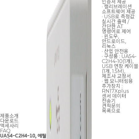
인증서 제공
· 캘리브레이션
소프트웨어 제공
· USB로 측정값
실시간 출력 /
간단한 AT
명령어로 제어
· 윈도우,
안드로이드,
리눅스
· 산업 안전용
· 구성품 : UA54-
C2H4-10(1개),
USB 연장 케이블
(1개, 1.5M),
제조사 교정서
· 웹 모니터링용
추가장치 :
RN17Xplus
센서 데이터
전송기
견적문의
목록으로
제품소개
다운로드
액세사리
FAQ
UA54-C2H4-10, 에틸렌 측정기