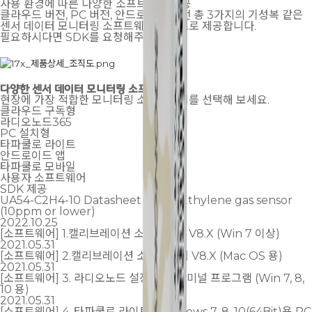
사용 환경에 따른 다양한 소프트웨어 제공
클라우드 버전, PC 버전, 안드로이드 버전 총 3가지의 기성복 같은
센서 데이터 모니터링 소프트웨어를 무료로 제공합니다.
필요하시다면 SDK를 요청해주세요.
다양한
센서 데이터
모니터링
소프트웨어
현장에 가장 적합한 모니터링 소프트웨어를 선택해 보세요.
클라우드 구독형
라디오노드365
PC 설치형
타파쿨로 라이트
안드로이드 앱
타파쿨로 모바일
사용자 소프트웨어
SDK 제공
UA54-C2H4-10 Datasheet - DAQ Ethylene gas sensor
(10ppm or lower)
2022.10.25
[소프트웨어] 1.캘리브레이션 소프트웨어 V8.X (Win 7 이상)
2021.05.31
[소프트웨어] 2.캘리브레이션 소프트웨어 V8.X (Mac OS 용)
2021.05.31
[소프트웨어] 3. 라디오노드 설정 변경 터미널 프로그램 (Win 7, 8,
10 용)
2021.05.31
[소프트웨어] 4. 타파쿨로 라이트 (Windows 7, 8, 10(64Bit)용 PC