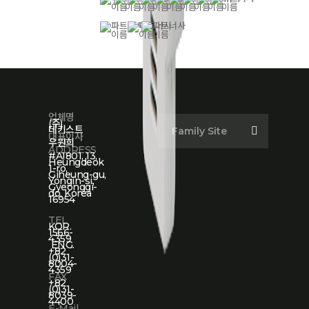
업체명
(주)
데키스트
Family Site
대표이사
우원희
ADDRESS
#A1801, 13,
Heungdeok
1-ro,
Giheung-gu,
Yongin-si,
Gyeonggi-
do, Korea
16954
TEL
KOR.
1566-
4359
ENG.
+82
(0)31-
8004-
4359
FAX
+82
(0)31-
8039-
4400
E-Mail