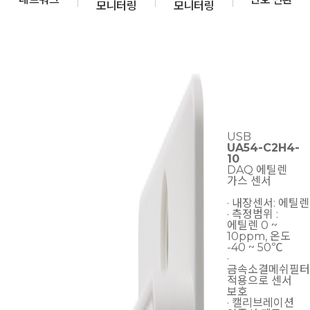
모니터링
모니터링
USB
UA54-C2H4-
10
DAQ 에틸렌
가스 센서
· 내장센서: 에틸렌
· 측정범위 :
에틸렌 0 ~
10ppm, 온도
-40 ~ 50℃
·
금속소결메쉬필터
적용으로 센서
보호
· 캘리브레이션