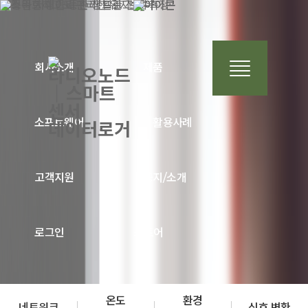
회사소개
제품
소프트웨어
활용사례
고객지원
공지/소개
로그인
스토어
온도
환경
네트워크
신호 변환