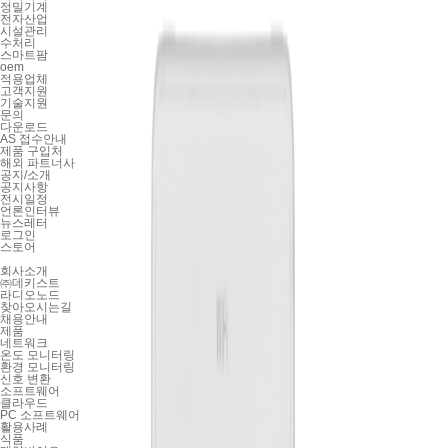
정밀기계
전자산업
시설관리
수처리
스마트팜
oem
적용업체
고객지원
기술지원
문의
다운로드
AS 접수안내
제품 구입처
해외 파트너사
공지/소개
공지사항
전시일정
언론인터뷰
뉴스레터
로그인
스토어
회사소개
㈜데키스트
라디오노드
찾아오시는길
채용안내
제품
네트워크
온도 모니터링
환경 모니터링
신호 변환
소프트웨어
클라우드
PC 소프트웨어
활용사례
식품