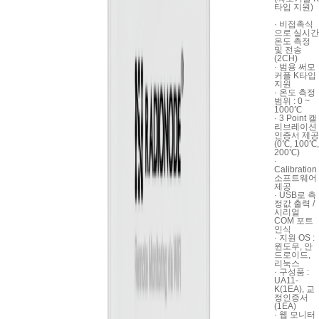
타입 지원)
· 비접촉식
으로 실시간
온도 측정
및 전송
(2CH)
· 범용 써모
커플 K타입
지원
· 온도 측정
범위 : 0 ~
1000℃
· 3 Point 캘
리브레이션
인증서 제공
(0℃, 100℃,
200℃)
·
Calibration
소프트웨어
제공
· USB로 측
정값 출력 /
시리얼
COM 포트
인식
· 지원 OS :
윈도우, 안
드로이드,
리눅스
· 구성품 :
UA11-
K(1EA), 교
정인증서
(1EA)
· 웹 모니터