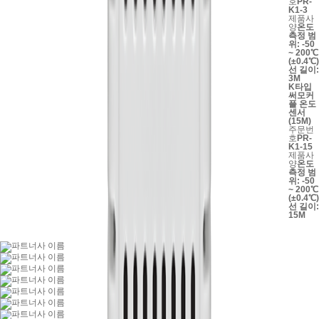
호
PR-
K1-3
제품사
양
온도
측정 범
위: -50
~ 200℃
(±0.4℃)
선 길이:
3M
K타입
써모커
플 온도
센서
(15M)
주문번
호
PR-
K1-15
제품사
양
온도
측정 범
위: -50
~ 200℃
(±0.4℃)
선 길이:
15M