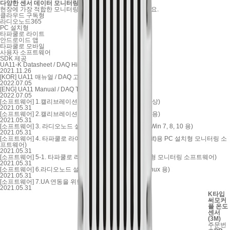
다양한
센서 데이터
모니터링
소프트웨어
현장에 가장 적합한 모니터링 소프트웨어를 선택해 보세요.
클라우드 구독형
라디오노드365
PC 설치형
타파쿨로 라이트
안드로이드 앱
타파쿨로 모바일
사용자 소프트웨어
SDK 제공
UA11-K Datasheet / DAQ High-temperature sensor
2021.11.26
[KOR] UA11 매뉴얼 / DAQ 고온/저온 온도 센서
2022.07.05
[ENG] UA11 Manual / DAQ T/C temperature sensor
2022.07.05
[소프트웨어] 1.캘리브레이션 소프트웨어 V8.X (Win 7 이상)
2021.05.31
[소프트웨어] 2.캘리브레이션 소프트웨어 V8.X (Mac OS 용)
2021.05.31
[소프트웨어] 3. 라디오노드 설정 변경 터미널 프로그램 (Win 7, 8, 10 용)
2021.05.31
[소프트웨어] 4. 타파쿨로 라이트 (Windows 7, 8, 10(64Bit)용 PC 설치형 모니터링 소
프트웨어)
2021.05.31
[소프트웨어] 5-1. 타파쿨로 라이트 (Mac OS 용 PC 설치형 모니터링 소프트웨어)
2021.05.31
[소프트웨어] 6.라디오노드 설정 변경 터미널 (MacOS/Linux 용)
2021.05.31
[소프트웨어] 7.UA 연동을 위한 소프트웨어(아티산지원)
2021.05.31
K타입
써모커
플 온도
센서
(3M)
주문번