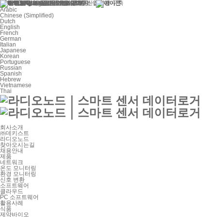
Select Language
Arabic
Chinese (Simplified)
Dutch
English
French
German
Italian
Japanese
Korean
Portuguese
Russian
Spanish
Hebrew
Vietnamese
Thai
회사소개
㈜데키스트
라디오노드
찾아오시는길
채용안내
제품
네트워크
온도 모니터링
환경 모니터링
신호 변환
소프트웨어
클라우드
PC 소프트웨어
활용사례
식품
제약바이오