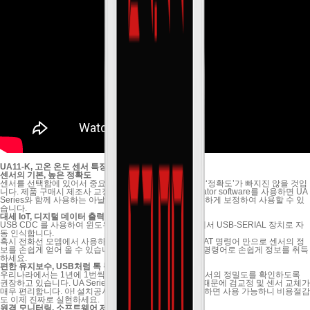
UA11-K, 고온 온도 센서
특장점
센서의 기본, 높은 정확도
센서를 선택함에 있어서 중요하게 고려되어야 할 요소에 ‘정확도’가 빠지진 않을 것입
니다. 제품 구매시 제조사 교정서가 동봉되며, UA Calibrator software를 사용하면 UA
Series와 함께 사용하는 아날로그 센서의 값을 보다 정밀하게 보정하여 사용할 수 있
습니다.
대세 IoT, 디지털 데이터 출력
USB CDC 를 사용하여 윈도우, 맥, 안드로이드, 리눅스에서 USB-SERIAL 장치로 자
동 인식합니다.
혹시 전화선 모뎀에서 사용하던 AT 명령어를 아시나요? AT 명령어 만으로 센서의 정
보를 손쉽게 얻어 올 수 있습니다. 4-20mA 출력 말고 AT 명령어로 손쉽게 정보를 취득
하세요.
편한 유지보수, USB처럼 톡 뽑아 검교정
우리나라에서는 1년에 1번씩 센서 검교정을 실시하여 센서의 정밀도를 확인하도록
권장하고 있습니다. UA Series는 USB 형태의 센서이기 때문에 검교정 및 센서 교체가
매우 편리합니다. 아! 설치공사 없이 USB 포트에 꽂기만 하면 사용 가능하니 비용절감
도 이제 진짜로 실현하세요.
원격 모니터링, 소프트웨어 제공