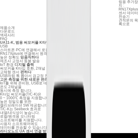
링용 추가장
치 :
RN17Xplus
센서 데이터
전송기
견적문의
목
록으로
제품소개
다운로드
액세사리
FAQ
UA11-K, 범용 써모커플 K타입 고온 기록계
USB
스마트폰·PC에 연결해서 로컬 모니터링
RN17Xplus에 연결해서 원격 모니터링
높은 정확도
믿음직하다
제조사 교정서 동봉 발송
IoT 환경
디지털 출력
써모커플 K타입 호환, 2채널 지원
교체형 센서
편하다
USB처럼 톡 뽑아서 검교정 진행
고온
측정을 위한 새로운 편리함,
UA11-K
IoT를 위해 준비된, USB로 데이터 출력하는 센서
온도 2채널을
동시에 측정 합니다.
K타입 써모커플(T/C-K)은
0 ~ 1000℃ 측정을 지원합니다.
높은 정밀도를 위한
캘리브레이션 SW 제공합니다.
T/C-K는 Seebeck 효과로
내열/내식성이 높습니다.
로컬/원격용 모니터링
소프트웨어를 지원합니다.
사용자 소프트웨어에도
데이터를 전송할 수 있습니다.
라디오노드 UA 센서 연결 방법