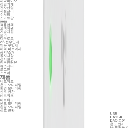
제약바이오
정밀기계
전자산업
시설관리
수처리
스마트팜
oem
적용업체
고객지원
기술지원
문의
다운로드
AS 접수안내
제품 구입처
해외 파트너사
공지/소개
공지사항
전시일정
언론인터뷰
뉴스레터
로그인
스토어
제품
네트워크
온도 모니터링
환경 모니터링
신호 변환
네트워크
네트워크
온도 모니터링
환경 모니터링
신호 변환
USB
UA11-K
DAQ 고온
온도 센서
(써모커플 K