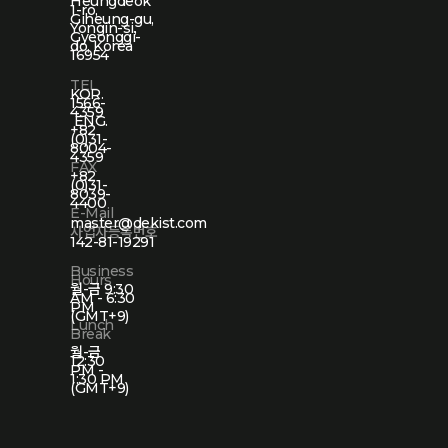
Heungdeok
1-ro,
Giheung-gu,
Yongin-si,
Gyeonggi-
do, Korea
16954
TEL
KOR.
1566-
4359
ENG.
+82
(0)31-
8004-
4359
FAX
+82
(0)31-
8039-
4400
E-Mail
master@dekist.com
사업자등록번호
142-81-19291
Business
Hours
월-금 9:30
AM - 6:30
PM
(GMT+9)
Lunch
Break
월-금
12:30
PM -
1:30 PM
(GMT+9)