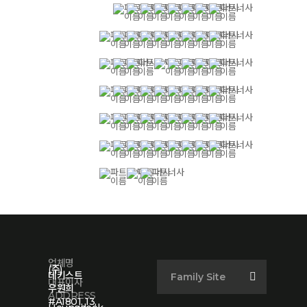
업체명
(주)
데키스트
Family Site
대표이사
우원희
ADDRESS
#A1801, 13,