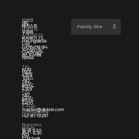
업체명
(주)
데키스트
Family Site
대표이사
우원희
ADDRESS
#A1801, 13,
Heungdeok
1-ro,
Giheung-gu,
Yongin-si,
Gyeonggi-
do, Korea
16954
TEL
KOR.
1566-
4359
ENG.
+82
(0)31-
8004-
4359
FAX
+82
(0)31-
8039-
4400
E-Mail
master@dekist.com
사업자등록번호
142-81-19291
Business
Hours
월-금 9:30
AM - 6:30
PM
(GMT+9)