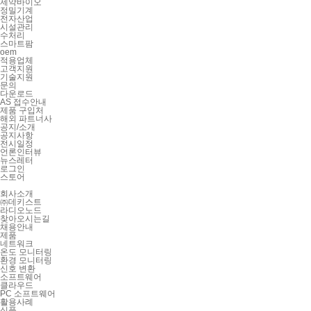
제약바이오
정밀기계
전자산업
시설관리
수처리
스마트팜
oem
적용업체
고객지원
기술지원
문의
다운로드
AS 접수안내
제품 구입처
해외 파트너사
공지/소개
공지사항
전시일정
언론인터뷰
뉴스레터
로그인
스토어
회사소개
㈜데키스트
라디오노드
찾아오시는길
채용안내
제품
네트워크
온도 모니터링
환경 모니터링
신호 변환
소프트웨어
클라우드
PC 소프트웨어
활용사례
식품