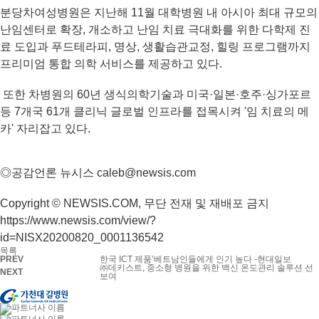
분당차여성병원은 지난해 11월 대학병원 내 아시아 최대 규모의
난임센터로 확장, 개소하고 난임 치료 극대화를 위한 다학제 진
료 도입과 푸드테라피, 명상, 생활습관교정, 힐링 프로그램까지
프리미엄 통합 의학 서비스를 제공하고 있다.
또한 차병원의 60년 생식의학기술과 미국·일본·호주·싱가포르
등 7개국 61개 클리닉 글로벌 인프라를 접목시켜 '임 치료의 메
카' 자리잡고 있다.
◎공감언론 뉴시스 caleb@newsis.com
Copyright © NEWSIS.COM, 무단 전재 및 재배포 금지
https://www.newsis.com/view/?
id=NISX20200820_0001136542
목록
PREV
한국 ICT 제품’베트남인들에게 인기 높다 -현대일보
㈜데키스트, 중소형 병원을 위한 백신 온도관리 솔루션 선
NEXT
보여