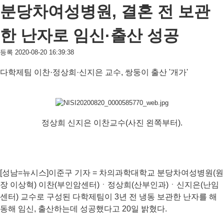
분당차여성병원, 결혼 전 보관
한 난자로 임신·출산 성공
등록 2020-08-20 16:39:38
다학제팀 이찬·정상희·신지은 교수, 쌍둥이 출산 '개가'
정상희 신지은 이찬교수(사진 왼쪽부터).
[성남=뉴시스]이준구 기자 = 차의과학대학교 분당차여성병원(원
장 이상혁) 이찬(부인암센터)ㆍ정상희(산부인과)ㆍ신지은(난임
센터) 교수로 구성된 다학제팀이 3년 전 냉동 보관한 난자를 해
동해 임신, 출산하는데 성공했다고 20일 밝혔다.