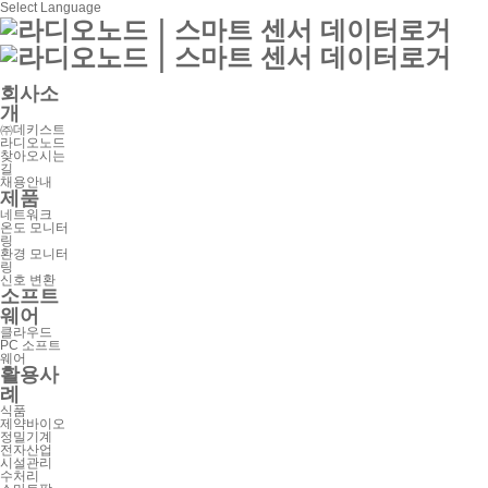
Select Language
회사소
개
㈜데키스트
라디오노드
찾아오시는
길
채용안내
제품
네트워크
온도 모니터
링
환경 모니터
링
신호 변환
소프트
웨어
클라우드
PC 소프트
웨어
활용사
례
식품
제약바이오
정밀기계
전자산업
시설관리
수처리