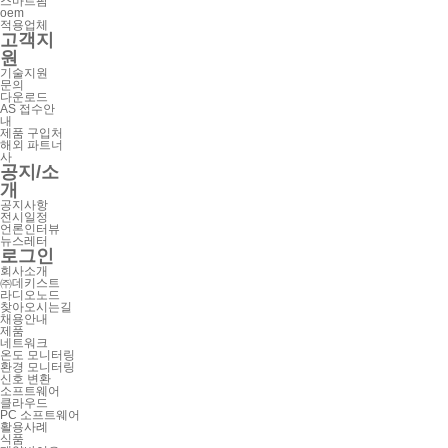
스마트팜
oem
적용업체
고객지
원
기술지원
문의
다운로드
AS 접수안
내
제품 구입처
해외 파트너
사
공지/소
개
공지사항
전시일정
언론인터뷰
뉴스레터
로그인
회사소개
㈜데키스트
라디오노드
찾아오시는길
채용안내
제품
네트워크
온도 모니터링
환경 모니터링
신호 변환
소프트웨어
클라우드
PC 소프트웨어
활용사례
식품