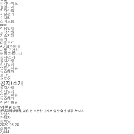
제약바이오
정밀기계
전자산업
시설관리
수처리
스마트팜
oem
적용업체
고객지원
기술지원
문의
다운로드
AS 접수안내
제품 구입처
해외 파트너사
공지/소개
공지사항
전시일정
언론인터뷰
뉴스레터
로그인
스토어
공지/소개
공지사항
전시일정
언론인터뷰
뉴스레터
언론인터뷰
언론인터뷰
분당차여성병원, 결혼 전 보관한 난자로 임신·출산 성공 -뉴시스
작성자
관리자
등록일
2020-08-20
조회수
2,444