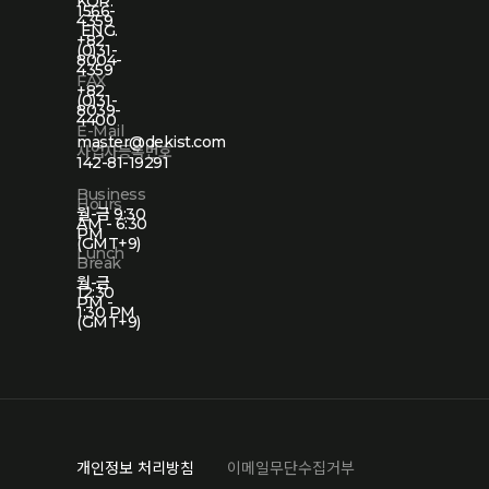
KOR.
1566-
4359
ENG.
+82
(0)31-
8004-
4359
FAX
+82
(0)31-
8039-
4400
E-Mail
master@dekist.com
사업자등록번호
142-81-19291
Business
Hours
월-금 9:30
AM - 6:30
PM
(GMT+9)
Lunch
Break
월-금
12:30
PM -
1:30 PM
(GMT+9)
개인정보 처리방침
이메일무단수집거부