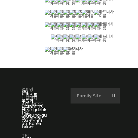
업체명
(주)
데키스트
Family Site
대표이사
우원희
ADDRESS
#A1801, 13,
Heungdeok
1-ro,
Giheung-gu,
Yongin-si,
Gyeonggi-
do, Korea
16954
TEL