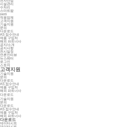
전자산업
시설관리
수처리
스마트팜
oem
적용업체
고객지원
기술지원
문의
다운로드
AS 접수안내
제품 구입처
해외 파트너사
공지/소개
공지사항
전시일정
언론인터뷰
뉴스레터
로그인
스토어
고객지원
기술지원
문의
다운로드
AS 접수안내
제품 구입처
해외 파트너사
다운로드
기술지원
문의
다운로드
AS 접수안내
제품 구입처
해외 파트너사
다운로드
데이터시트
데이터시트