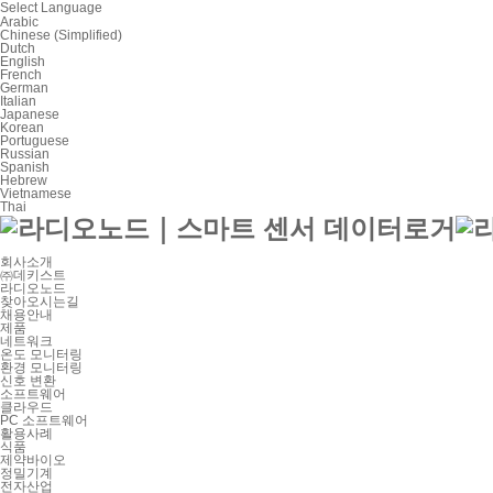
Select Language
Arabic
Chinese (Simplified)
Dutch
English
French
German
Italian
Japanese
Korean
Portuguese
Russian
Spanish
Hebrew
Vietnamese
Thai
회사소개
㈜데키스트
라디오노드
찾아오시는길
채용안내
제품
네트워크
온도 모니터링
환경 모니터링
신호 변환
소프트웨어
클라우드
PC 소프트웨어
활용사례
식품
제약바이오
정밀기계
전자산업