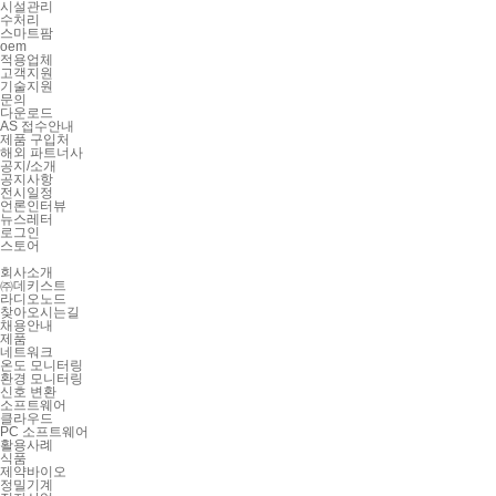
시설관리
수처리
스마트팜
oem
적용업체
고객지원
기술지원
문의
다운로드
AS 접수안내
제품 구입처
해외 파트너사
공지/소개
공지사항
전시일정
언론인터뷰
뉴스레터
로그인
스토어
회사소개
㈜데키스트
라디오노드
찾아오시는길
채용안내
제품
네트워크
온도 모니터링
환경 모니터링
신호 변환
소프트웨어
클라우드
PC 소프트웨어
활용사례
식품
제약바이오
정밀기계