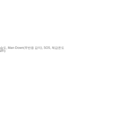
온도, 습도, Man-Down(무반응 감지), SOS, 체감온도
Fi)